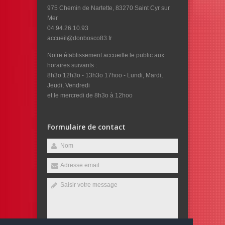
975 Chemin de Nartette, 83270 Saint Cyr sur
Mer
04.94.26.10.93
accueil@donbosco83.fr
Notre établissement accueille le public aux
horaires suivants :
8h3o 12h3o - 13h3o 17hoo - Lundi, Mardi,
Jeudi, Vendredi
et le mercredi de 8h3o à 12hoo
Formulaire de contact