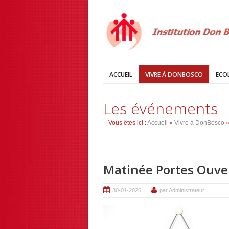
ACCUEIL
VIVRE À DONBOSCO
ECO
Les événements
Vous êtes ici :
Accueil
»
Vivre à DonBosco
»
Matinée Portes Ouve
30-01-2026
par Administrateur