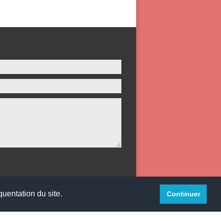
quentation du site.
Continuer
websco