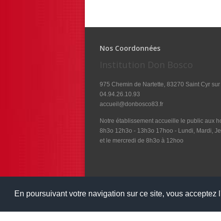
Nos Coordonnées
Institution Don Bosco
975 Chemin de Nartette, 83270 Saint Cyr sur
04.94.26.10.93
accueil@donbosco83.fr
Notre établissement accueille le public aux ho
8h3o 12h3o - 13h3o 17hoo - Lundi, Mardi, Je
et le mercredi de 8h3o à 12hoo
En poursuivant votre navigation sur ce site, vous acceptez l'
Copyright 2016
Institution Don Bosco
Tous droits 