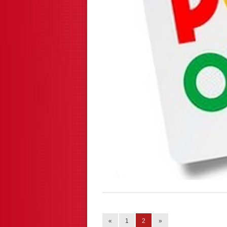
«
1
2
»