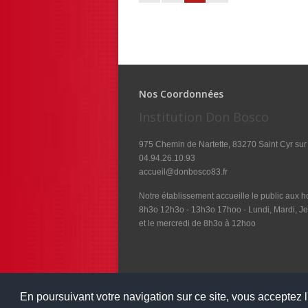
Nos Coordonnées
Institution Don Bosco
975 Chemin de Nartette, 83270 Saint Cyr sur
04.94.26.10.93
accueil@donbosco83.fr
Notre établissement accueille le public aux ho
8h3o 12h3o - 13h3o 17hoo - Lundi, Mardi, Je
et le mercredi de 8h3o à 12hoo
En poursuivant votre navigation sur ce site, vous acceptez l'