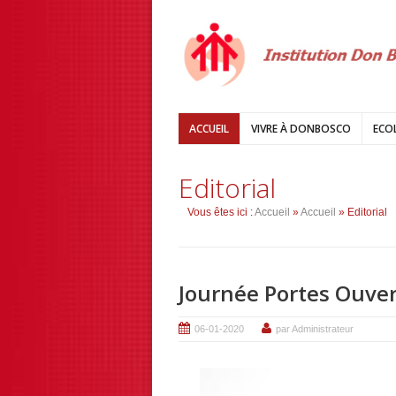
ACCUEIL
VIVRE À DONBOSCO
ECO
Editorial
Vous êtes ici :
Accueil
»
Accueil
» Editorial
Journée Portes Ouve
06-01-2020
par Administrateur